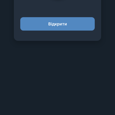
Вiдкрити